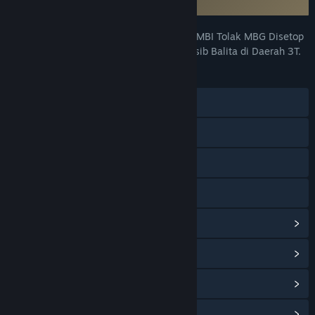
Hadiah Lotre Togel 4D 10 Juta Rupiah
JITUTOTO TOTO GAMING – GAPEMBI Tolak MBG Disetop
TITLE:
Selama Libur Sekolah, Pertanyakan Nasib Balita di Daerah 3T.
Togel 10 Juta
GENRE:
May 14, 2026
RELEASE DATE:
Visit the website
Discord
View health warnings
View privacy policy
View update history
Read related news
View discussions
Find Community Groups