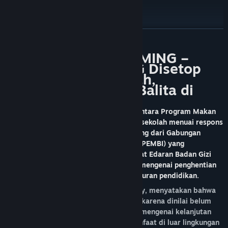
jitutoto resmi
jitutoto link
jitutoto login
READ MORE
jitutoto alternatif
JITUTOTO
TOTO GAMING –
GAPEMBI Tolak MBG Disetop
Selama Libur Sekolah,
Pertanyakan Nasib Balita di
Daerah 3T.
JITUTOTO
Kebijakan penghentian sementara Program Makan
Bergizi Gratis (MBG) selama masa libur sekolah menuai respons
dari berbagai pihak. Salah satunya datang dari Gabungan
Pengusaha Makan Bergizi Indonesia (GAPEMBI) yang
menyampaikan keberatan terhadap Surat Edaran Badan Gizi
Nasional (BGN) Nomor 12 Tahun 2026 mengenai penghentian
operasional program selama periode liburan pendidikan.
Ketua Umum DPP GAPEMBI, Alven Stony, menyatakan bahwa
kebijakan tersebut perlu dikaji kembali karena dinilai belum
memberikan penjelasan yang memadai mengenai kelanjutan
pelayanan bagi kelompok penerima manfaat di luar lingkungan