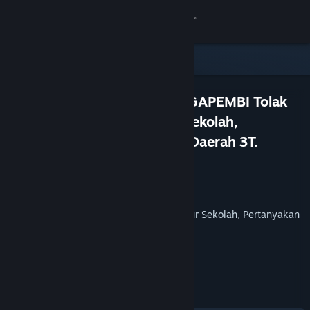
Sign in
Store
Community
JITUTOTO TOTO GAMING – GAPEMBI Tolak
MBG Disetop Selama Libur Sekolah,
About
Pertanyakan Nasib Balita di Daerah 3T.
Developer
jitutoto
Support
Publisher
wukong
Released
May 14, 2026
Change language
GAPEMBI Tolak MBG Disetop Selama Libur Sekolah, Pertanyakan
Nasib Balita di Daerah 3T.
Get the Steam Mobile App
TAGS
+
View desktop website
REVIEWS