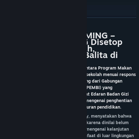
jitutoto resmi
jitutoto link
jitutoto login
READ MORE
jitutoto alternatif
JITUTOTO
TOTO GAMING –
GAPEMBI Tolak MBG Disetop
Selama Libur Sekolah,
Pertanyakan Nasib Balita di
Daerah 3T.
JITUTOTO
Kebijakan penghentian sementara Program Makan
Bergizi Gratis (MBG) selama masa libur sekolah menuai respons
dari berbagai pihak. Salah satunya datang dari Gabungan
Pengusaha Makan Bergizi Indonesia (GAPEMBI) yang
menyampaikan keberatan terhadap Surat Edaran Badan Gizi
Nasional (BGN) Nomor 12 Tahun 2026 mengenai penghentian
operasional program selama periode liburan pendidikan.
Ketua Umum DPP GAPEMBI, Alven Stony, menyatakan bahwa
kebijakan tersebut perlu dikaji kembali karena dinilai belum
memberikan penjelasan yang memadai mengenai kelanjutan
pelayanan bagi kelompok penerima manfaat di luar lingkungan