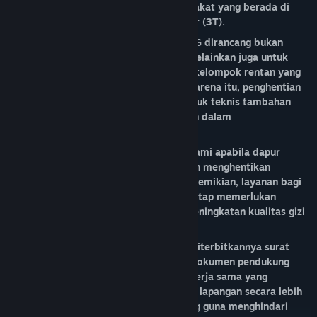
sekolah, khususnya balita serta masyarakat yang berada di
wilayah tertinggal, terdepan, dan terluar (3T).
Menurut Alven, sejak awal Program MBG dirancang bukan
hanya untuk peserta didik di sekolah, melainkan juga untuk
mendukung pemenuhan kebutuhan gizi kelompok rentan yang
membutuhkan perhatian khusus. Oleh karena itu, penghentian
sementara layanan tanpa adanya petunjuk teknis tambahan
berpotensi menimbulkan ketidakpastian dalam
pelaksanaannya.
Ia menegaskan bahwa pihaknya memahami apabila dapur
penyedia makanan di lingkungan sekolah menghentikan
aktivitas selama masa liburan. Namun demikian, layanan bagi
balita dan masyarakat di kawasan 3T tetap memerlukan
kejelasan agar tujuan utama program peningkatan kualitas gizi
nasional dapat terus berjalan.
GAPEMBI juga menilai bahwa sebelum diterbitkannya surat
edaran tersebut, seharusnya terdapat dokumen pendukung
berupa petunjuk teknis atau adendum kerja sama yang
menjelaskan mekanisme pelaksanaan di lapangan secara lebih
rinci. Langkah tersebut dianggap penting guna menghindari