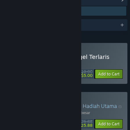
Awards
Pengecer Angka Lotre Togel Terlaris
Pemasangan Togel Nominal Kecil
$10.00
-50%
Add to Cart
$5.00
Prize Lotre Togel Terbesar
Hadiah Utama
(!)
Julukan jitutoto
Bandar Togel
->
Prize Terbesar
$75.88
-75%
Bundle info
Add to Cart
$25.88