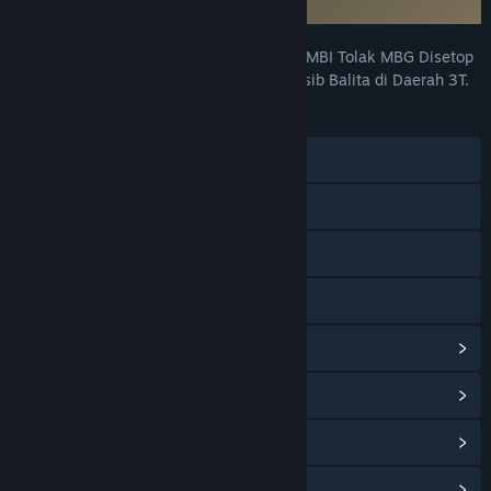
Hadiah Lotre Togel 4D 10 Juta Rupiah
JITUTOTO TOTO GAMING – GAPEMBI Tolak MBG Disetop
TITLE:
Selama Libur Sekolah, Pertanyakan Nasib Balita di Daerah 3T.
Togel 10 Juta
GENRE:
May 14, 2026
RELEASE DATE:
Visit the website
Discord
View health warnings
View privacy policy
View update history
Read related news
View discussions
Find Community Groups