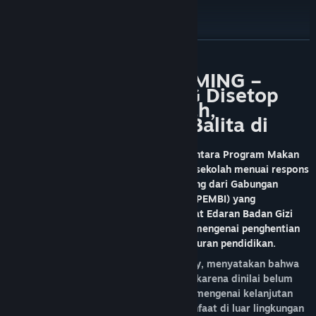
jitutoto resmi
jitutoto link
jitutoto login
READ MORE
jitutoto alternatif
JITUTOTO
TOTO GAMING –
GAPEMBI Tolak MBG Disetop
Selama Libur Sekolah,
Pertanyakan Nasib Balita di
Daerah 3T.
JITUTOTO
Kebijakan penghentian sementara Program Makan
Bergizi Gratis (MBG) selama masa libur sekolah menuai respons
dari berbagai pihak. Salah satunya datang dari Gabungan
Pengusaha Makan Bergizi Indonesia (GAPEMBI) yang
menyampaikan keberatan terhadap Surat Edaran Badan Gizi
Nasional (BGN) Nomor 12 Tahun 2026 mengenai penghentian
operasional program selama periode liburan pendidikan.
Ketua Umum DPP GAPEMBI, Alven Stony, menyatakan bahwa
kebijakan tersebut perlu dikaji kembali karena dinilai belum
memberikan penjelasan yang memadai mengenai kelanjutan
pelayanan bagi kelompok penerima manfaat di luar lingkungan