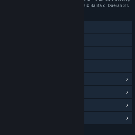
Selama Libur Sekolah, Pertanyakan Nasib Balita di Daerah 3T.
Togel 10 Juta
GENRE:
May 14, 2026
RELEASE DATE:
Visit the website
Discord
View health warnings
View privacy policy
View update history
Read related news
View discussions
Find Community Groups