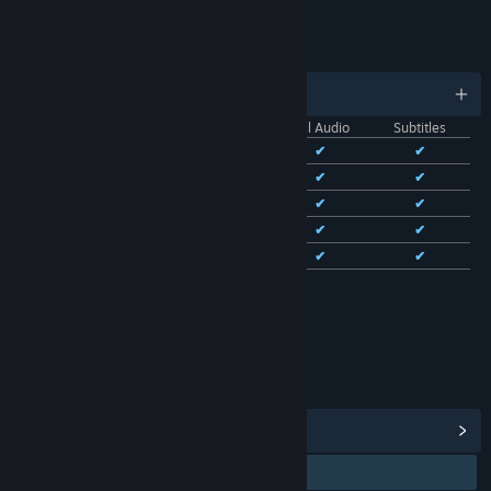
LINKS & INFO
LANGUAGES
English and 13 more
Interface
Full Audio
Subtitles
English
✔
✔
✔
French
✔
✔
✔
Italian
✔
✔
✔
German
✔
✔
✔
Spanish - Spain
✔
✔
✔
See all 14 supported languages
RATINGS
Age rating for: ESRB
View Steam Achievements
(38)