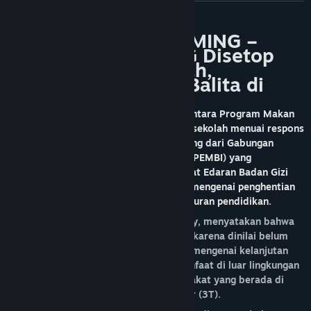
jitutoto login
READ MORE
jitutoto alternatif
JITUTOTO
TOTO GAMING –
GAPEMBI Tolak MBG Disetop
Selama Libur Sekolah,
Pertanyakan Nasib Balita di
Daerah 3T.
JITUTOTO
Kebijakan penghentian sementara Program Makan
Bergizi Gratis (MBG) selama masa libur sekolah menuai respons
dari berbagai pihak. Salah satunya datang dari Gabungan
Pengusaha Makan Bergizi Indonesia (GAPEMBI) yang
menyampaikan keberatan terhadap Surat Edaran Badan Gizi
Nasional (BGN) Nomor 12 Tahun 2026 mengenai penghentian
operasional program selama periode liburan pendidikan.
Ketua Umum DPP GAPEMBI, Alven Stony, menyatakan bahwa
kebijakan tersebut perlu dikaji kembali karena dinilai belum
memberikan penjelasan yang memadai mengenai kelanjutan
pelayanan bagi kelompok penerima manfaat di luar lingkungan
sekolah, khususnya balita serta masyarakat yang berada di
wilayah tertinggal, terdepan, dan terluar (3T).