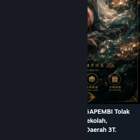
JITUTOTO TOTO GAMING – GAPEMBI Tolak
MBG Disetop Selama Libur Sekolah,
Pertanyakan Nasib Balita di Daerah 3T.
Developer
jitutoto